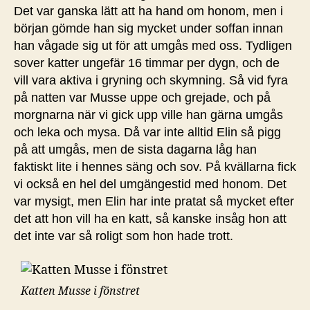
Det var ganska lätt att ha hand om honom, men i
början gömde han sig mycket under soffan innan
han vågade sig ut för att umgås med oss. Tydligen
sover katter ungefär 16 timmar per dygn, och de
vill vara aktiva i gryning och skymning. Så vid fyra
på natten var Musse uppe och grejade, och på
morgnarna när vi gick upp ville han gärna umgås
och leka och mysa. Då var inte alltid Elin så pigg
på att umgås, men de sista dagarna låg han
faktiskt lite i hennes säng och sov. På kvällarna fick
vi också en hel del umgängestid med honom. Det
var mysigt, men Elin har inte pratat så mycket efter
det att hon vill ha en katt, så kanske insåg hon att
det inte var så roligt som hon hade trott.
Katten Musse i fönstret