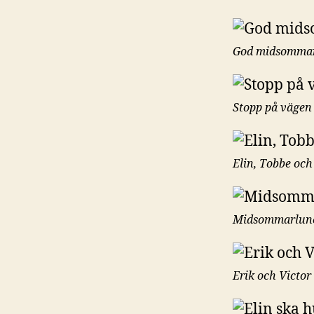
God midsommar
Stopp på vägen 
Elin, Tobbe oc
Midsommarlunc
Erik och Victor 