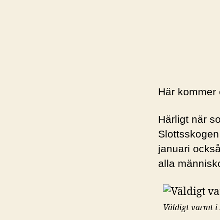
Här kommer o
Härligt när s
Slottsskogen 
januari också
alla människo
Väldigt varmt i 