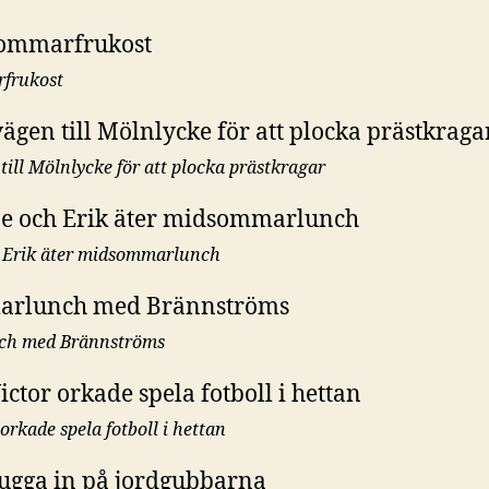
frukost
till Mölnlycke för att plocka prästkragar
h Erik äter midsommarlunch
h med Brännströms
orkade spela fotboll i hettan