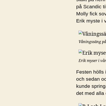
på Scandic t
Molly fick so
Erik myste 
Våningssäng på
Erik myser i vå
Festen hölls 
och sedan ock
kunde springa
det med alla