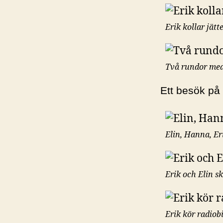
Erik kollar jätt
Två rundor med 
Ett besök på
Elin, Hanna, E
Erik och Elin s
Erik kör radiob