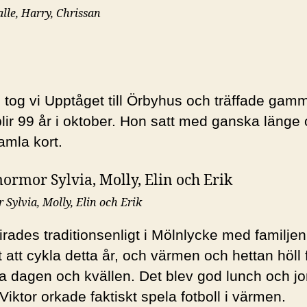
alle, Harry, Chrissan
tog vi Upptåget till Örbyhus och träffade ga
lir 99 år i oktober. Hon satt med ganska länge 
amla kort.
ylvia, Molly, Elin och Erik
rades traditionsenligt i Mölnlycke med familje
 att cykla detta år, och värmen och hettan höll
ela dagen och kvällen. Det blev god lunch och j
Viktor orkade faktiskt spela fotboll i värmen.