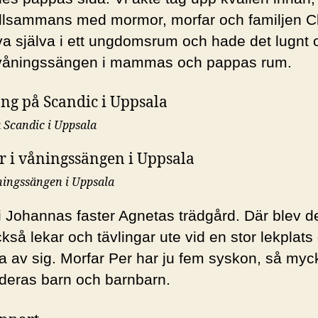
illsammans med mormor, morfar och familjen Cla
va själva i ett ungdomsrum och hade det lugnt 
i våningssängen i mammas och pappas rum.
 Scandic i Uppsala
ningssängen i Uppsala
i Johannas faster Agnetas trädgård. Där blev de
så lekar och tävlingar ute vid en stor lekplats 
 av sig. Morfar Per har ju fem syskon, så myck
 deras barn och barnbarn.