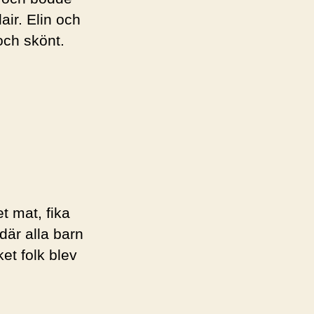
ir. Elin och
och skönt.
t mat, fika
där alla barn
et folk blev