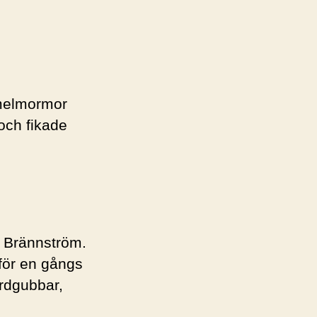
mmelmormor
och fikade
n Brännström.
 för en gångs
ordgubbar,