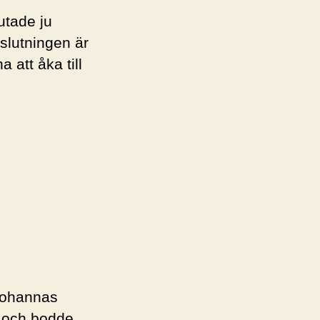
utade ju
slutningen är
 att åka till
 Johannas
, och bodde