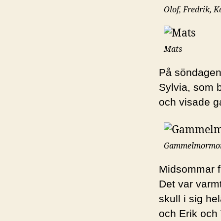
Olof, Fredrik, K
Mats
På söndagen 
Sylvia, som b
och visade g
Gammelmormor S
Midsommar fi
Det var varmt
skull i sig h
och Erik och 