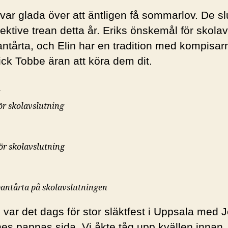
 var glada över att äntligen få sommarlov. De sl
ktive trean detta år. Eriks önskemål för skolav
antårta, och Elin har en tradition med kompisarna
 fick Tobbe äran att köra dem dit.
ör skolavslutning
ör skolavslutning
pantårta på skolavslutningen
 var det dags för stor släktfest i Uppsala med
nes pappas sida. Vi åkte tåg upp kvällen innan