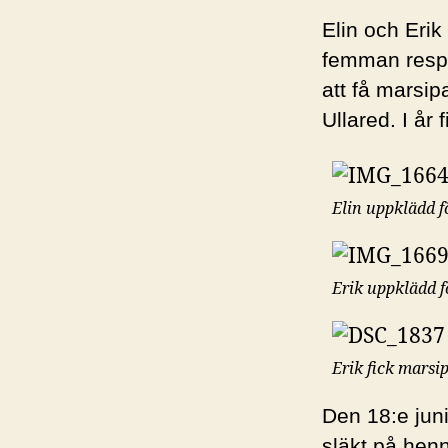
Elin och Erik
femman respe
att få marsip
Ullared. I år
Elin uppklädd f
Erik uppklädd f
Erik fick marsi
Den 18:e juni
släkt på hen